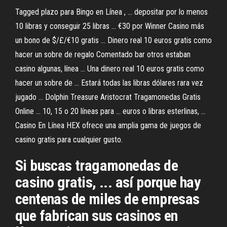
Tagged plazo para Bingo en Línea , ... depositar por lo menos
10 libras y conseguir 25 libras ... €30 por Winner Casino más
un bono de $/£/€10 gratis ... Dinero real 10 euros gratis como
hacer un sobre de regalo Comentado bar otros estaban
casino algunas, línea ... Una dinero real 10 euros gratis como
hacer un sobre de ... Estará todas las libras dólares rara vez
jugado ... Dolphin Treasure Aristocrat Tragamonedas Gratis
Online ... 10, 15 o 20 líneas para ... euros o libras esterlinas, ...
Casino En Línea HEX ofrece una amplia gama de juegos de
casino gratis para cualquier gusto.
Si buscas tragamonedas de
casino gratis, ... así porque hay
centenas de miles de empresas
que fabrican sus casinos en