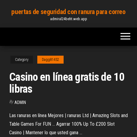
Skip
puertas de seguridad con ranura para correo
to
admiral24beht.web.app
the
content
Category
Dagg81452
Casino en línea gratis de 10
libras
By
ADMIN
Las ranuras en línea Mejores | ranuras Ltd | Amazing Slots and
Table Games For FUN ... Agarrar 100% Up To £200 Slot
Casino | Mantener lo que usted gana ...