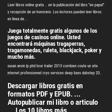
Leer libros online gratis ... en la publicación del libro "en papel"
y recepción de un honorario. Los lectores pueden leer libros
en línea de ...
Juega totalmente gratis algunos de los
juegos de casinos online. Usted
encontrará máquinas tragaperras,
tragamonedas, ruleta, blackjack, poker y
mucho más.
susan anvin lp phd love trailer 2013 combien coute un site
internet professionnel cryo services deep bass dubstep 20...
Descargar libros gratis en
formatos PDF y EPUB. ...
Autopublicar mi libro o articulo
... Los 10 libros más