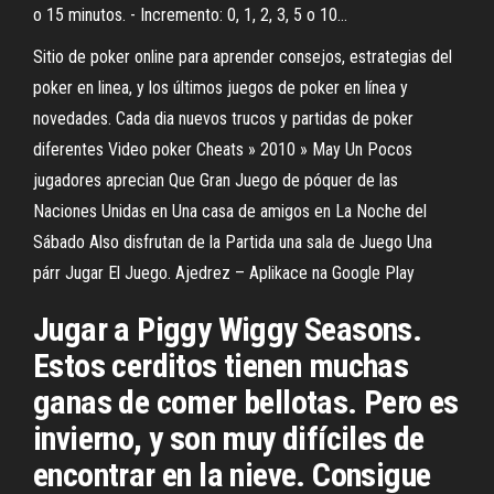
o 15 minutos. - Incremento: 0, 1, 2, 3, 5 o 10…
Sitio de poker online para aprender consejos, estrategias del
poker en linea, y los últimos juegos de poker en línea y
novedades. Cada dia nuevos trucos y partidas de poker
diferentes
Video poker Cheats » 2010 » May
Un Pocos
jugadores aprecian Que Gran Juego de póquer de las
Naciones Unidas en Una casa de amigos en La Noche del
Sábado Also disfrutan de la Partida una sala de Juego Una
párr Jugar El Juego.
Ajedrez – Aplikace na Google Play
Jugar a Piggy Wiggy Seasons.
Estos cerditos tienen muchas
ganas de comer bellotas. Pero es
invierno, y son muy difíciles de
encontrar en la nieve. Consigue