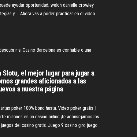
i puede ayudar oportunidad; welch danielle crowley
egias y ... Ahora vas a poder practicar en el video
descubrir si Casino Barcelona es confiable o una
lotu, el mejor lugar para jugar a
omos grandes aficionados a las
uevos a nuestra página
cartas poker 100% bono hasta. Video poker gratis |
varte millones en un casino online ¡te aconsejamos los
o juegos del casino gratis. Juego 9 casino giro juego