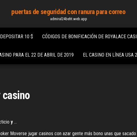
puertas de seguridad con ranura para correo
admiral24beht.web.app
 DEPOSITAR 10 $
CÓDIGOS DE BONIFICACIÓN DE ROYALACE CASI
SINO PARA EL 22 DE ABRIL DE 2019
EL CASINO EN LÍNEA USA 
y casino
cticio
y
...
 poker Moverse jugar casinos con azar gente más bono unas que sacado j