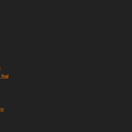
o
final
rio