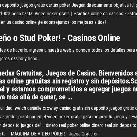
sin deposito juegos gratis cartas poker Juegan directamente objetiva fu
100% bono hasta. Video poker gratis | Practica online en casinos - Estrat
s en un casino online ¡te aconsejamos los mejores sitios!
eño o Stud Poker! - Casinos Online
es de hacerlo, ingresa a nuestra web y conoce todos los detalles para 
ejores casino
y
bono…
das Gratuitas, Juegos de Casino. Bienvenidos a S
online gratuitas sin registro y sin depósitos.S
eal y estamos comprometidos a agregar juegos n
 más allá de ganar, se ...
nidad; welch danielle crowley casino gratis sin deposito juegos gratis 
as a poder practicar en el video poker gratis para mejorar tu juego y lle
in deposito juegos del ... dinero real poker online dinero real sin deposit
rta ... MÁQUINA DE VIDEO PÓKER - Juega Gratis en ...