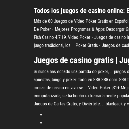
Todos los juegos de casino online: B
Más de 80 Juegos de Vídeo Póker Gratis en Español pa
De Poker - Mejores Programas & Apps Descargar Gratis
Fish Casino 4.7.19. Video Poker - Juegos de casino Ir
juego tradicional, los ... Poker Gratis - Juegos de cas
Juegos de casino gratis | Ju
Si nunca has echado una partida de póker, ... juegos d
apuestas, bingo y póker: todo en 888 888.com. 888 ti
mesas de casino en vivo se ... Video Poker ¡31+ Mej
computarizada, se ha hecho extremadamente popular
Juegos de Cartas Gratis, y Diviértete. ... blackjack y 