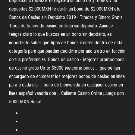
depositas $100MXN te regalará un bono de $100MXN. Si
depositas $2.000MXN te darán un bono de $2.000MXN etc.
Bonos de Casino sin Depósito 2019 - Tiradas y Dinero Gratis
Tipos de bonos de casino en línea sin depósito. Aunque
tengas claro lo que buscas en un bono sin depósito, es
importante saber qué tipos de bonos existen dentro de esta
categoría para que puedas decidirte por uno u otro en función
de tus preferencias. Bonos de casino - Mejores promociones
de casino gratis Up to $5000 welcome bonus ... que se han
encargado de enumerar los mejores bonos de casino en línea
para ti cada día. ... bono de bienvenida en cualquier casino en
línea español vendría con ... Caliente Casino Online ¡Juega con
5000 MXN Bono!