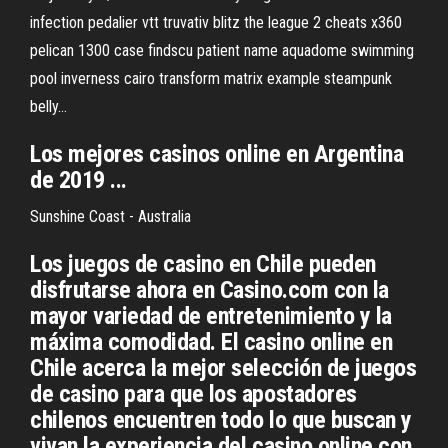
infection pedalier vtt truvativ blitz the league 2 cheats x360
pelican 1300 case findscu patient name aquadome swimming
pool inverness cairo transform matrix example steampunk
belly…
Los mejores casinos online en Argentina
de 2019 ...
Sunshine Coast - Australia
Los juegos de casino en Chile pueden
disfrutarse ahora en Casino.com con la
mayor variedad de entretenimiento y la
máxima comodidad. El casino online en
Chile acerca la mejor selección de juegos
de casino para que los apostadores
chilenos encuentren todo lo que buscan y
vivan la experiencia del casino online con