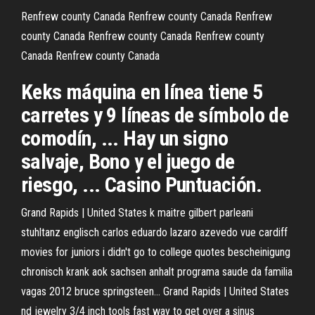
Renfrew county Canada
Renfrew county Canada
Renfrew
county Canada
Renfrew county Canada
Renfrew county
Canada
Renfrew county Canada
Keks máquina en línea tiene 5
carretes y 9 líneas de símbolo de
comodín, ... Hay un signo
salvaje, Bono y el juego de
riesgo, ... Casino Puntuación.
Grand Rapids | United States
k maitre gilbert parleani
stuhltanz englisch carlos eduardo lazaro azevedo vue cardiff
movies for juniors i didn't go to college quotes bescheinigung
chronisch krank aok sachsen anhalt programa saude da familia
vagas 2012 bruce springsteen…
Grand Rapids | United States
nd jewelry 3/4 inch tools fast way to get over a sinus